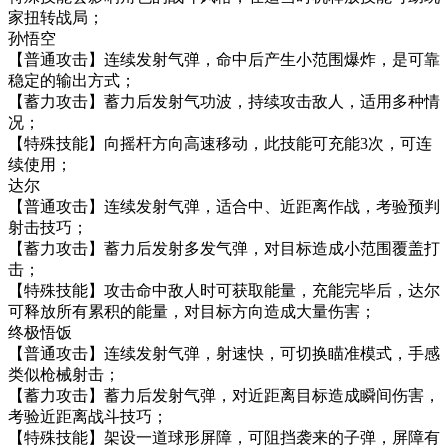
家扭转战局；
孙悟空
【普通攻击】连续发射气弹，命中后产生小范围爆炸，是可靠
稳定的输出方式；
【蓄力攻击】蓄力后发射气功波，持续攻击敌人，适用多种情
况；
【特殊技能】向摇杆方向高速移动，此技能可充能3次，可连
续使用；
达尔
【普通攻击】连续发射气弹，适合中、近距离作战，考验预判
射击技巧；
【蓄力攻击】蓄力后发射多发气弹，对目标造成小范围覆盖打
击；
【特殊技能】攻击命中敌人时可获取能量，充能完毕后，达尔
可释放所有累积的能量，对目标方向造成大量伤害；
终极悟饭
【普通攻击】连续发射气弹，射速快，可切换瞄准模式，手感
类似枪械射击；
【蓄力攻击】蓄力后发射气弹，对近距离目标造成瞬间伤害，
考验近距离战斗技巧；
【特殊技能】架设一道球形屏障，可阻挡袭来的子弹，屏障有