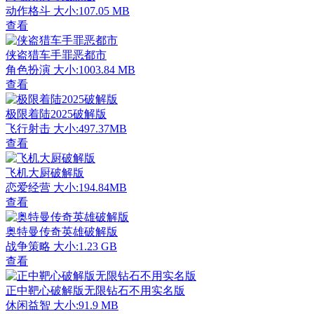
动作格斗
大小:107.05 MB
查看
侠盗猎车手罪恶都市
角色扮演
大小:1003.84 MB
查看
极限着陆2025破解版
飞行射击
大小:497.37MB
查看
飞机大厨破解版
恋爱经营
大小:194.84MB
查看
奥特曼传奇英雄破解版
战争策略
大小:1.23 GB
查看
正中靶心破解版无限钻石不用实名版
休闲益智
大小:91.9 MB