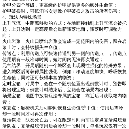
护甲分四个等级，更高级的护甲提供更多的额外生命值；
护甲破损时，可抵消当次导致护甲破损之攻击的所有伤害；
4、玩法内特殊场景
上升气流：中距离移动的方式；在地面接触到上升气流会被托
起，上升达到一定高度后会重新降落地面，降落时可调整方
向；
火山岩浆：火山口喷出岩浆会造成一定范围内的伤害，踩在岩
浆上时，会持续损失生命值；
传送点：利用传送点可快速传送到另一侧的传送点上，传送点
使用后有一段冷却时间，短时间内无法再次通过；
元气结界：开局后随机一个城区会出现属性强化的特殊效果，
进入城区后可获得属性强化，例如：移动速度加快、呼吸恢复
生命值，同时还可获得丰富的物资；
定时宝箱：对局中，会在一个随机位置出现倒数计时，预告即
将出现宝箱；倒数计时结束后，宝箱会在场景内出现；
场景宝箱：地图中放有玩法专属的宝箱，靠近后可获取箱内物
资；
恢复点：触碰机关后可瞬间恢复生命值/护甲值；使用后需冷
却一段时间才可再次使用；
复活祭坛：队友死亡后，可在限定时间内前往定点复活祭坛复
活队友，复活祭坛使用后会冷却一段时间，每名玩家仅有一次