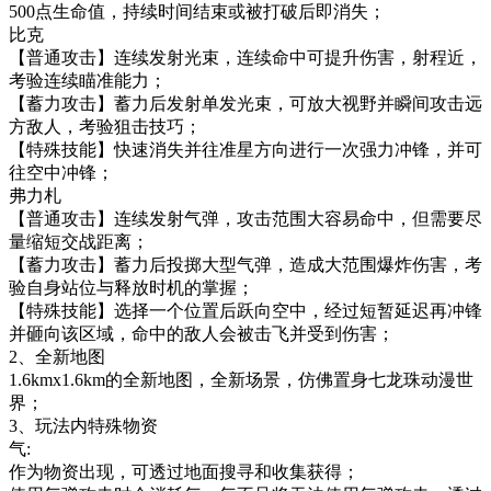
500点生命值，持续时间结束或被打破后即消失；
比克
【普通攻击】连续发射光束，连续命中可提升伤害，射程近，
考验连续瞄准能力；
【蓄力攻击】蓄力后发射单发光束，可放大视野并瞬间攻击远
方敌人，考验狙击技巧；
【特殊技能】快速消失并往准星方向进行一次强力冲锋，并可
往空中冲锋；
弗力札
【普通攻击】连续发射气弹，攻击范围大容易命中，但需要尽
量缩短交战距离；
【蓄力攻击】蓄力后投掷大型气弹，造成大范围爆炸伤害，考
验自身站位与释放时机的掌握；
【特殊技能】选择一个位置后跃向空中，经过短暂延迟再冲锋
并砸向该区域，命中的敌人会被击飞并受到伤害；
2、全新地图
1.6kmx1.6km的全新地图，全新场景，仿佛置身七龙珠动漫世
界；
3、玩法内特殊物资
气:
作为物资出现，可透过地面搜寻和收集获得；