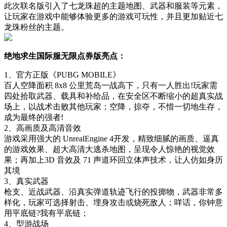
此次联名版引入了七龙珠超的主题地图、武器和服装等元素，
让玩家在游戏中能够体验更多的游戏可玩性，并且更加贴近七
龙珠粉丝的主题。
绝地求生国际服无限点券版亮点：
1、官方正版《PUBG MOBILE》
百人空降面积 8x8 公里荒岛一战高下，只有一人胜出!玩家需
四处拾取武器、载具和补给品，在安全区不断缩小的超真实战
场上，以战术击败其他玩家；空降，掠夺，不惜一切地生存，
成为最终的强者!
2、高画质及高清音效
游戏采用强大的 UnrealEngine 4开发，精致细腻的画质、逼真
的游戏效果、超大高清大逃杀地图，呈现令人惊艳的视觉效
果；再加上3D 音效及 71 声道环回立体声技术，让人仿如身历
其境
3、真实武器
枪支、近战武器、沿真实弹道轨迹飞行的投掷物，武器非常多
样化，玩家可选择射击、埋身攻击或烧死敌人；咩话，你钟意
用平底链?我有平底链；
4、型游战场