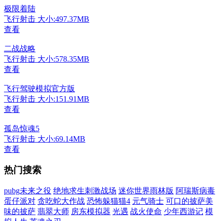
极限着陆
飞行射击
大小:497.37MB
查看
二战战略
飞行射击
大小:578.35MB
查看
飞行驾驶模拟官方版
飞行射击
大小:151.91MB
查看
孤岛惊魂5
飞行射击
大小:69.14MB
查看
热门搜索
pubg未来之役
绝地求生刺激战场
迷你世界雨林版
阿瑞斯病毒
蛋仔派对
贪吃蛇大作战
恐怖躲猫猫4
元气骑士
可口的披萨美
味的披萨
翡翠大师
房东模拟器
光遇
战火使命
少年西游记
模