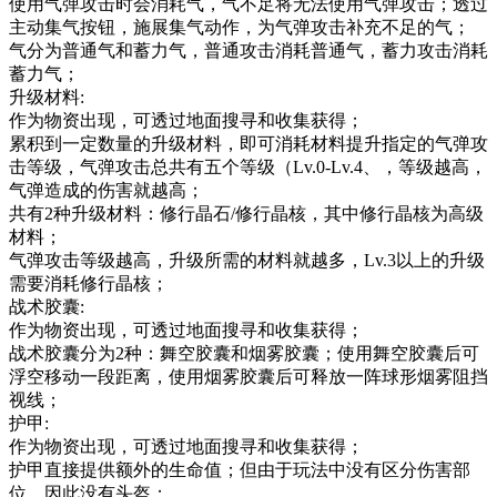
使用气弹攻击时会消耗气，气不足将无法使用气弹攻击；透过
主动集气按钮，施展集气动作，为气弹攻击补充不足的气；
气分为普通气和蓄力气，普通攻击消耗普通气，蓄力攻击消耗
蓄力气；
升级材料:
作为物资出现，可透过地面搜寻和收集获得；
累积到一定数量的升级材料，即可消耗材料提升指定的气弹攻
击等级，气弹攻击总共有五个等级（Lv.0-Lv.4、，等级越高，
气弹造成的伤害就越高；
共有2种升级材料：修行晶石/修行晶核，其中修行晶核为高级
材料；
气弹攻击等级越高，升级所需的材料就越多，Lv.3以上的升级
需要消耗修行晶核；
战术胶囊:
作为物资出现，可透过地面搜寻和收集获得；
战术胶囊分为2种：舞空胶囊和烟雾胶囊；使用舞空胶囊后可
浮空移动一段距离，使用烟雾胶囊后可释放一阵球形烟雾阻挡
视线；
护甲:
作为物资出现，可透过地面搜寻和收集获得；
护甲直接提供额外的生命值；但由于玩法中没有区分伤害部
位，因此没有头盔；