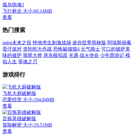
孤岛惊魂5
飞行射击
大小:69.14MB
查看
热门搜索
pubg未来之役
绝地求生刺激战场
迷你世界雨林版
阿瑞斯病毒
蛋仔派对
贪吃蛇大作战
恐怖躲猫猫4
元气骑士
可口的披萨美
味的披萨
翡翠大师
房东模拟器
光遇
战火使命
少年西游记
模
拟人生
英魂之刃
游戏排行
飞机大厨破解版
恋爱经营
大小:194.84MB
查看
百炼英雄破解版
冒险解密
大小:19.51MB
查看