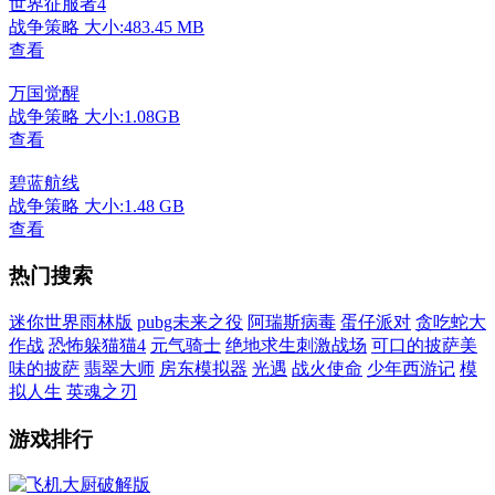
世界征服者4
战争策略
大小:483.45 MB
查看
万国觉醒
战争策略
大小:1.08GB
查看
碧蓝航线
战争策略
大小:1.48 GB
查看
热门搜索
迷你世界雨林版
pubg未来之役
阿瑞斯病毒
蛋仔派对
贪吃蛇大
作战
恐怖躲猫猫4
元气骑士
绝地求生刺激战场
可口的披萨美
味的披萨
翡翠大师
房东模拟器
光遇
战火使命
少年西游记
模
拟人生
英魂之刃
游戏排行