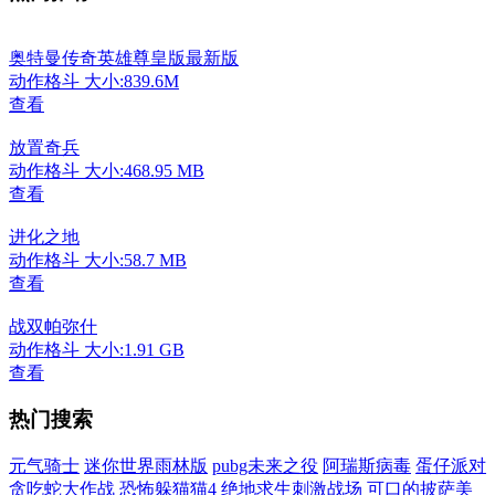
奥特曼传奇英雄尊皇版最新版
动作格斗
大小:839.6M
查看
放置奇兵
动作格斗
大小:468.95 MB
查看
进化之地
动作格斗
大小:58.7 MB
查看
战双帕弥什
动作格斗
大小:1.91 GB
查看
热门搜索
元气骑士
迷你世界雨林版
pubg未来之役
阿瑞斯病毒
蛋仔派对
贪吃蛇大作战
恐怖躲猫猫4
绝地求生刺激战场
可口的披萨美