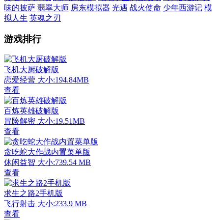
味的披萨
翡翠大师
房东模拟器
光遇
战火使命
少年西游记
模
拟人生
英魂之刃
游戏排行
飞机大厨破解版
恋爱经营
大小:194.84MB
查看
百炼英雄破解版
冒险解密
大小:19.51MB
查看
贪吃蛇大作战内置菜单版
休闲益智
大小:739.54 MB
查看
求生之路2手机版
飞行射击
大小:233.9 MB
查看