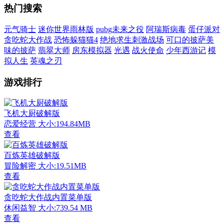
热门搜索
元气骑士
迷你世界雨林版
pubg未来之役
阿瑞斯病毒
蛋仔派对
贪吃蛇大作战
恐怖躲猫猫4
绝地求生刺激战场
可口的披萨美
味的披萨
翡翠大师
房东模拟器
光遇
战火使命
少年西游记
模
拟人生
英魂之刃
游戏排行
飞机大厨破解版
恋爱经营
大小:194.84MB
查看
百炼英雄破解版
冒险解密
大小:19.51MB
查看
贪吃蛇大作战内置菜单版
休闲益智
大小:739.54 MB
查看