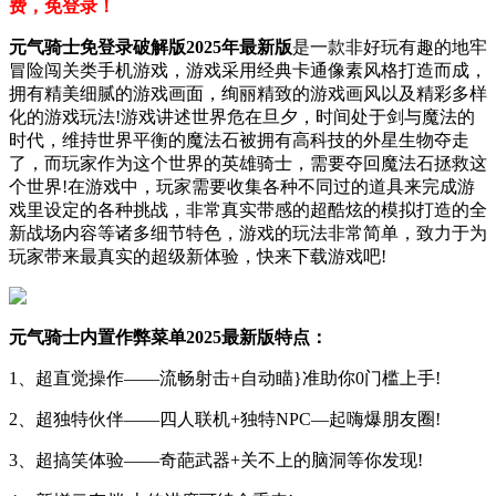
费，免登录！
元气骑士免登录破解版2025年最新版
是一款非好玩有趣的地牢
冒险闯关类手机游戏，游戏采用经典卡通像素风格打造而成，
拥有精美细腻的游戏画面，绚丽精致的游戏画风以及精彩多样
化的游戏玩法!游戏讲述世界危在旦夕，时间处于剑与魔法的
时代，维持世界平衡的魔法石被拥有高科技的外星生物夺走
了，而玩家作为这个世界的英雄骑士，需要夺回魔法石拯救这
个世界!在游戏中，玩家需要收集各种不同过的道具来完成游
戏里设定的各种挑战，非常真实带感的超酷炫的模拟打造的全
新战场内容等诸多细节特色，游戏的玩法非常简单，致力于为
玩家带来最真实的超级新体验，快来下载游戏吧!
元气骑士内置作弊菜单2025最新版特点：
1、超直觉操作——流畅射击+自动瞄}准助你0门槛上手!
2、超独特伙伴——四人联机+独特NPC—起嗨爆朋友圈!
3、超搞笑体验——奇葩武器+关不上的脑洞等你发现!