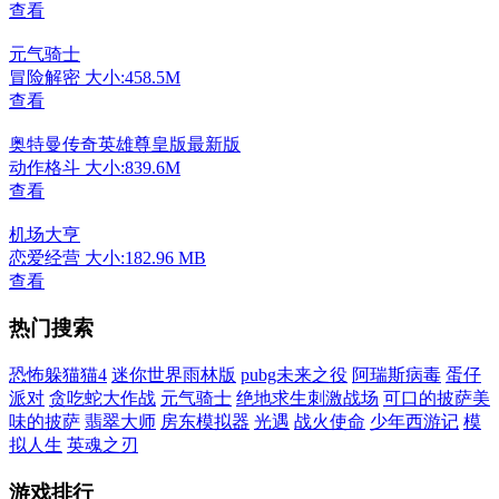
查看
元气骑士
冒险解密
大小:458.5M
查看
奥特曼传奇英雄尊皇版最新版
动作格斗
大小:839.6M
查看
机场大亨
恋爱经营
大小:182.96 MB
查看
热门搜索
恐怖躲猫猫4
迷你世界雨林版
pubg未来之役
阿瑞斯病毒
蛋仔
派对
贪吃蛇大作战
元气骑士
绝地求生刺激战场
可口的披萨美
味的披萨
翡翠大师
房东模拟器
光遇
战火使命
少年西游记
模
拟人生
英魂之刃
游戏排行