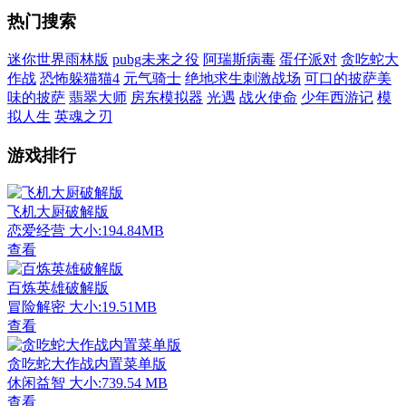
热门搜索
迷你世界雨林版
pubg未来之役
阿瑞斯病毒
蛋仔派对
贪吃蛇大
作战
恐怖躲猫猫4
元气骑士
绝地求生刺激战场
可口的披萨美
味的披萨
翡翠大师
房东模拟器
光遇
战火使命
少年西游记
模
拟人生
英魂之刃
游戏排行
飞机大厨破解版
恋爱经营
大小:194.84MB
查看
百炼英雄破解版
冒险解密
大小:19.51MB
查看
贪吃蛇大作战内置菜单版
休闲益智
大小:739.54 MB
查看