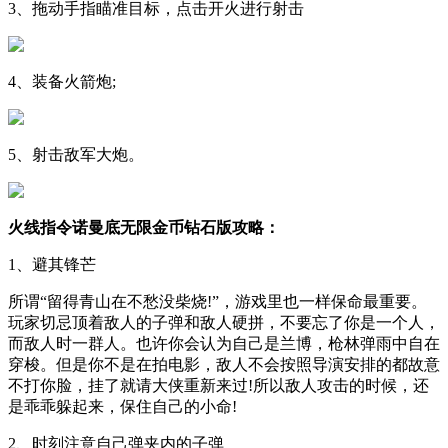
3、拖动手指瞄准目标，点击开火进行射击
4、装备火箭炮;
5、射击敌军大炮。
火线指令诺曼底无限金币钻石版攻略：
1、避其锋芒
所谓“留得青山在不愁没柴烧!”，游戏里也一样保命最重要。
玩家切忌顶着敌人的子弹和敌人硬拼，不要忘了你是一个人，
而敌人时一群人。也许你会认为自己是兰博，枪林弹雨中自在
穿梭。但是你不是在拍电影，敌人不会按照导演安排的都故意
不打你脸，挂了就请大侠重新来过!所以敌人攻击的时候，还
是乖乖躲起来，保住自己的小命!
2、时刻注意自己弹夹内的子弹