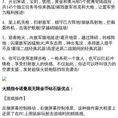
3、开启朱诺，宝剑，犹他，黄金和奥马哈5个抢滩登陆战役，
共145个独立任务等你来挑战!摧毁敌军坦克和大炮，让盟军势
力顺利推进!
4、架上机关枪，扫射敌军，稳守己方阵地!操纵高射炮，拦截
轰炸机，击落护航舰!穿越硝烟战场!
5、迎着炮火，向敌军腹地挺进!避开地雷，越过障碍，转移阵
地，闪避敌军凶猛炮火;声东击西，神出鬼没，杀得敌人措手
不及!重现二战经典武器!高度还原二战期间的经典武器!
6、你可以使用老牌步枪，一枪杀死一个敌人，也可以扛起冲
锋枪，享受扫射敌人的快感。不仅如此，你还可以呼叫强力的
空袭支援，发射超级火箭炮阻挡坦克袭击!
火线指令诺曼底无限金币钻石版优点：
【游戏操作】
左侧屏幕控制移动，右侧屏幕控制准星。这种操作最大程度上
还原了在PC上用鼠标玩射击游戏时的精致感。