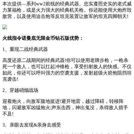
本次提供—系列ww2前线的经典武器。忠实遵照史实的老式威
力莱福枪，或是火力强大的经典机关枪。你还能使用大炮炸毁
敌营，以及使用迫击炮等反坦克装置让敌军的坦克四脚朝天!
火线指令诺曼底无限金币钻石版优势：
1、重现二战经典武器
高度还原二战期间的经典武器!你可以使用老牌步枪，一枪杀
死一个敌人，也可以扛起冲锋枪，享受扫射敌人的快感。不仅
如此，你还可以呼叫强力的空袭支援，发射超级火箭炮阻挡坦
克袭击!
2、穿越硝烟战场
迎着炮火，向敌军腹地挺进!避开地雷，越过障碍，转移阵
地，闪避敌军凶猛炮火;声东击西，神出鬼没，杀得敌人措手
不及!
3、亲眼去发现&亲身去感受