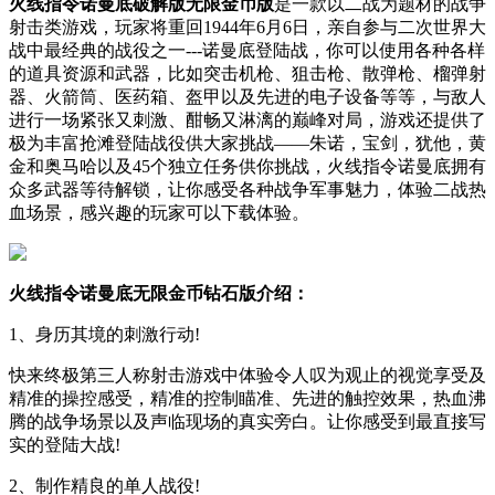
火线指令诺曼底破解版无限金币版
是一款以二战为题材的战争
射击类游戏，玩家将重回1944年6月6日，亲自参与二次世界大
战中最经典的战役之一---诺曼底登陆战，你可以使用各种各样
的道具资源和武器，比如突击机枪、狙击枪、散弹枪、榴弹射
器、火箭筒、医药箱、盔甲以及先进的电子设备等等，与敌人
进行一场紧张又刺激、酣畅又淋漓的巅峰对局，游戏还提供了
极为丰富抢滩登陆战役供大家挑战——朱诺，宝剑，犹他，黄
金和奥马哈以及45个独立任务供你挑战，火线指令诺曼底拥有
众多武器等待解锁，让你感受各种战争军事魅力，体验二战热
血场景，感兴趣的玩家可以下载体验。
火线指令诺曼底无限金币钻石版介绍：
1、身历其境的刺激行动!
快来终极第三人称射击游戏中体验令人叹为观止的视觉享受及
精准的操控感受，精准的控制瞄准、先进的触控效果，热血沸
腾的战争场景以及声临现场的真实旁白。让你感受到最直接写
实的登陆大战!
2、制作精良的单人战役!