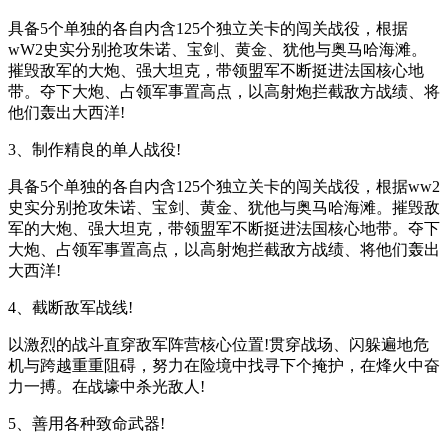
具备5个单独的各自内含125个独立关卡的闯关战役，根据
wW2史实分别抢攻朱诺、宝剑、黄金、犹他与奥马哈海滩。
摧毁敌军的大炮、强大坦克，带领盟军不断挺进法国核心地
带。夺下大炮、占领军事置高点，以高射炮拦截敌方战绩、将
他们轰出大西洋!
3、制作精良的单人战役!
具备5个单独的各自内含125个独立关卡的闯关战役，根据ww2
史实分别抢攻朱诺、宝剑、黄金、犹他与奥马哈海滩。摧毁敌
军的大炮、强大坦克，带领盟军不断挺进法国核心地带。夺下
大炮、占领军事置高点，以高射炮拦截敌方战绩、将他们轰出
大西洋!
4、截断敌军战线!
以激烈的战斗直穿敌军阵营核心位置!贯穿战场、闪躲遍地危
机与跨越重重阻碍，努力在险境中找寻下个掩护，在烽火中奋
力一搏。在战壕中杀光敌人!
5、善用各种致命武器!