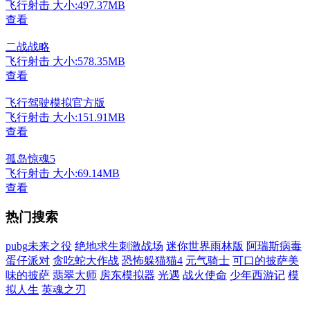
飞行射击
大小:497.37MB
查看
二战战略
飞行射击
大小:578.35MB
查看
飞行驾驶模拟官方版
飞行射击
大小:151.91MB
查看
孤岛惊魂5
飞行射击
大小:69.14MB
查看
热门搜索
pubg未来之役
绝地求生刺激战场
迷你世界雨林版
阿瑞斯病毒
蛋仔派对
贪吃蛇大作战
恐怖躲猫猫4
元气骑士
可口的披萨美
味的披萨
翡翠大师
房东模拟器
光遇
战火使命
少年西游记
模
拟人生
英魂之刃