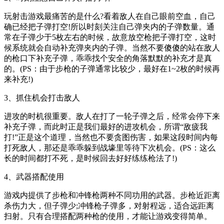
玩射击游戏最痛苦的是什么?看着敌人在自己眼前空血，自己
确已经把子弹打空!所以时刻关注自己弹夹内的子弹数量。通
常在子弹少于5枚左右的时候，故意放空枪把子弹打空，这时
候系统就会自动补充弹夹内的子弹。当然不要傻傻的站在敌人
的枪口下补充子弹，乖乖找个安全的角落默默的补充才是真
的。(PS：由于步枪的子弹通常比较少，最好在1~2枚的时候再
来补充!)
3、抓住机会打击敌人
进攻的时机很重要。敌人在打了一轮子弹之后，经常会停下来
补充子弹，而此时正是我们最好的进攻机会，所谓“敌疲我
打!”正是这个道理，当然也不要贪图伤害，如果这段时间内每
打死敌人，那还是乖乖躲到战壕里等待下次机会。(PS：这么
长的时间都打不死，是时候回去好好练练枪法了!)
4、武器搭配使用
游戏内提供了步枪和冲锋枪两种不同功用的武器。步枪近距离
杀伤力大，但子弹少;冲锋枪子弹多，对射程远，适合远距离
扫射。只有合理搭配两种枪的使用，才能让游戏变得简单。