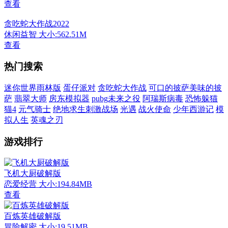
查看
贪吃蛇大作战2022
休闲益智
大小:562.51M
查看
热门搜索
迷你世界雨林版
蛋仔派对
贪吃蛇大作战
可口的披萨美味的披
萨
翡翠大师
房东模拟器
pubg未来之役
阿瑞斯病毒
恐怖躲猫
猫4
元气骑士
绝地求生刺激战场
光遇
战火使命
少年西游记
模
拟人生
英魂之刃
游戏排行
飞机大厨破解版
恋爱经营
大小:194.84MB
查看
百炼英雄破解版
冒险解密
大小:19.51MB