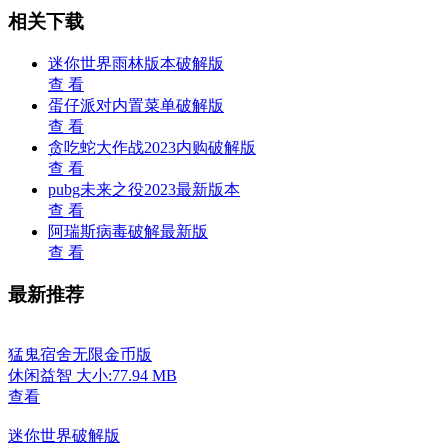
相关下载
迷你世界雨林版本破解版
查 看
蛋仔派对内置菜单破解版
查 看
贪吃蛇大作战2023内购破解版
查 看
pubg未来之役2023最新版本
查 看
阿瑞斯病毒破解最新版
查 看
最新推荐
猛鬼宿舍无限金币版
休闲益智
大小:77.94 MB
查看
迷你世界破解版