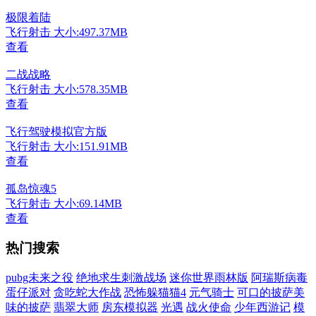
极限着陆
飞行射击
大小:497.37MB
查看
二战战略
飞行射击
大小:578.35MB
查看
飞行驾驶模拟官方版
飞行射击
大小:151.91MB
查看
孤岛惊魂5
飞行射击
大小:69.14MB
查看
热门搜索
pubg未来之役
绝地求生刺激战场
迷你世界雨林版
阿瑞斯病毒
蛋仔派对
贪吃蛇大作战
恐怖躲猫猫4
元气骑士
可口的披萨美
味的披萨
翡翠大师
房东模拟器
光遇
战火使命
少年西游记
模