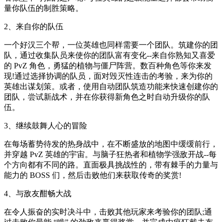
量你队伍的制胜策略。
2、来自你的队伍
一个好汉三个帮，一位英雄也同样需要一个团队。筑建你的团
队，通过收集队员来使你的团队富有变化--来自你熟知又喜爱
的 PvZ 角色，勇猛的植物与僵尸阵营。数百种角色等你来发
现!通过选择协调的队员，面对毁灭性连击的考验，来为你的
英雄出谋划策。或者，使用自动团队筑造功能来快速创建你的
团队，尝试新战术，并在你获得新角色之时自动升级你的队
伍。
3、继续鼓舞人心的冒险
在每场蓄势待发的热身战中，在不断盛放的地图中缓缓前行，
并穿越 PvZ 英雄的宇宙。与脑子狂热者和植物学强敌开战--每
个方向都有不同的路。直面极具挑战性的，带有棘手的力量与
能力的 BOSS 们，然后击败他们来获取传奇的奖赏!
4、与敌友酣畅大战
在令人振奋的实时决斗中，击败其他玩家来考验你的团队;通