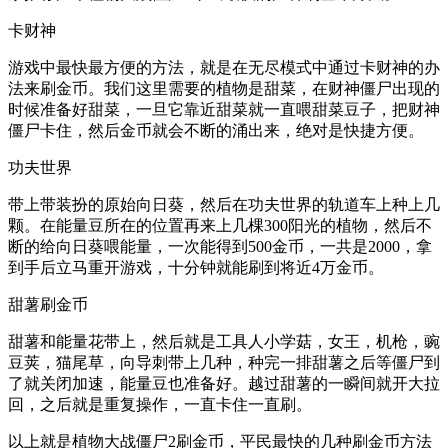
卡财神
游戏中最快最方便的方法，就是在无尽模式中通过卡财神的办
法来刷金币。我们这里需要的植物是甜菜，在财神僵尸出现的
时候准备好甜菜，一旦它靠近甜菜就一直喂甜菜豆子，把财神
僵尸卡住，然后金币就会不断的涌出来，绝对是快捷方便。
功夫世界
带上带装扮的原始向日葵，然后在功夫世界的轨道车上种上几
颗。在能量豆所在的位置再来上几棵300阳光的植物，然后不
断的给向日葵喂能量，一次能得到500金币，一共是2000，拿
到手后立马重开游戏，十分钟就能刷到将近4万金币。
甜薯刷金币
甜薯和能量花带上，然后就是工具人小学菇，女王，机枪，豌
豆荚，猫尾草，向导刺带上几种，种完一排甜薯之后等僵尸到
了就关闭加速，能量豆也准备好。越过甜薯的一瞬间就开大拉
回，之后就是重复操作，一直卡住一直刷。
以上就是植物大战僵尸2刷金币，平民最快的几种刷金币方法