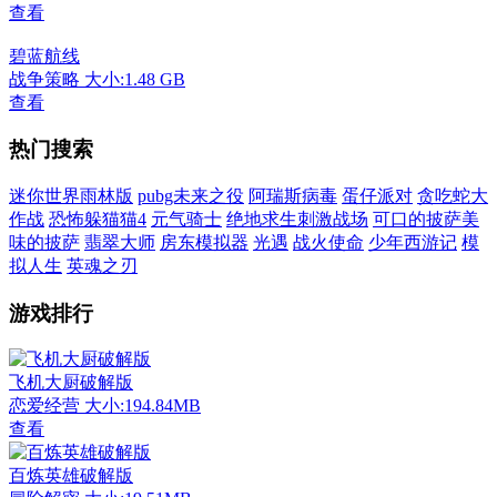
查看
碧蓝航线
战争策略
大小:1.48 GB
查看
热门搜索
迷你世界雨林版
pubg未来之役
阿瑞斯病毒
蛋仔派对
贪吃蛇大
作战
恐怖躲猫猫4
元气骑士
绝地求生刺激战场
可口的披萨美
味的披萨
翡翠大师
房东模拟器
光遇
战火使命
少年西游记
模
拟人生
英魂之刃
游戏排行
飞机大厨破解版
恋爱经营
大小:194.84MB
查看
百炼英雄破解版