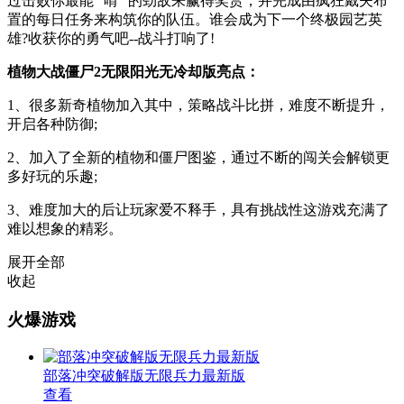
过击败你最能 “啃” 的劲敌来赢得奖赏，并完成由疯狂戴夫布
置的每日任务来构筑你的队伍。谁会成为下一个终极园艺英
雄?收获你的勇气吧--战斗打响了!
植物大战僵尸2无限阳光无冷却版亮点：
1、很多新奇植物加入其中，策略战斗比拼，难度不断提升，
开启各种防御;
2、加入了全新的植物和僵尸图鉴，通过不断的闯关会解锁更
多好玩的乐趣;
3、难度加大的后让玩家爱不释手，具有挑战性这游戏充满了
难以想象的精彩。
展开全部
收起
火爆游戏
部落冲突破解版无限兵力最新版
查看