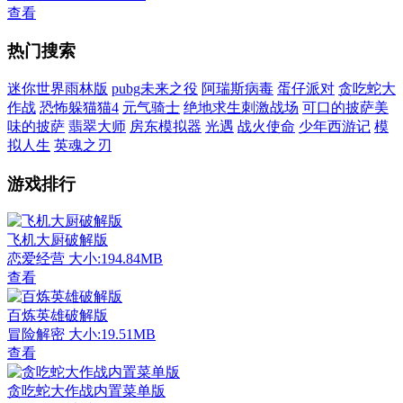
查看
热门搜索
迷你世界雨林版
pubg未来之役
阿瑞斯病毒
蛋仔派对
贪吃蛇大
作战
恐怖躲猫猫4
元气骑士
绝地求生刺激战场
可口的披萨美
味的披萨
翡翠大师
房东模拟器
光遇
战火使命
少年西游记
模
拟人生
英魂之刃
游戏排行
飞机大厨破解版
恋爱经营
大小:194.84MB
查看
百炼英雄破解版
冒险解密
大小:19.51MB
查看
贪吃蛇大作战内置菜单版