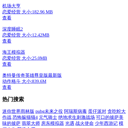
机场大亨
恋爱经营
大小:182.96 MB
查看
深度睡眠2
恋爱经营
大小:12.42MB
查看
海王模拟器
恋爱经营
大小:25.0MB
查看
奥特曼传奇英雄尊皇版最新版
动作格斗
大小:839.6M
查看
热门搜索
迷你世界雨林版
pubg未来之役
阿瑞斯病毒
蛋仔派对
贪吃蛇大
作战
恐怖躲猫猫4
元气骑士
绝地求生刺激战场
可口的披萨美
味的披萨
翡翠大师
房东模拟器
光遇
战火使命
少年西游记
模