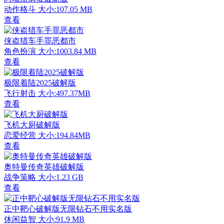
动作格斗
大小:107.05 MB
查看
侠盗猎车手罪恶都市
角色扮演
大小:1003.84 MB
查看
极限着陆2025破解版
飞行射击
大小:497.37MB
查看
飞机大厨破解版
恋爱经营
大小:194.84MB
查看
奥特曼传奇英雄破解版
战争策略
大小:1.23 GB
查看
正中靶心破解版无限钻石不用实名版
休闲益智
大小:91.9 MB