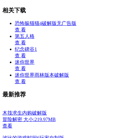
相关下载
恐怖躲猫猫4破解版无广告版
查 看
第五人格
查 看
纪念碑谷1
查 看
迷你世界
查 看
迷你世界雨林版本破解版
查 看
最新推荐
木筏求生内购破解版
冒险解密
大小:219.97MB
查看
波比的游戏时间6玩家自制版