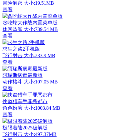
冒险解密
大小:19.51MB
查看
贪吃蛇大作战内置菜单版
休闲益智
大小:739.54 MB
查看
求生之路2手机版
飞行射击
大小:233.9 MB
查看
阿瑞斯病毒最新版
动作格斗
大小:107.05 MB
查看
侠盗猎车手罪恶都市
角色扮演
大小:1003.84 MB
查看
极限着陆2025破解版
飞行射击
大小:497.37MB