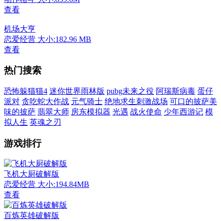
查看
机场大亨
恋爱经营
大小:182.96 MB
查看
热门搜索
恐怖躲猫猫4
迷你世界雨林版
pubg未来之役
阿瑞斯病毒
蛋仔
派对
贪吃蛇大作战
元气骑士
绝地求生刺激战场
可口的披萨美
味的披萨
翡翠大师
房东模拟器
光遇
战火使命
少年西游记
模
拟人生
英魂之刃
游戏排行
飞机大厨破解版
恋爱经营
大小:194.84MB
查看
百炼英雄破解版