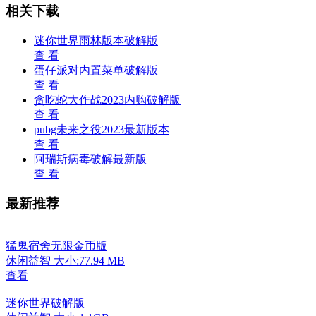
相关下载
迷你世界雨林版本破解版
查 看
蛋仔派对内置菜单破解版
查 看
贪吃蛇大作战2023内购破解版
查 看
pubg未来之役2023最新版本
查 看
阿瑞斯病毒破解最新版
查 看
最新推荐
猛鬼宿舍无限金币版
休闲益智
大小:77.94 MB
查看
迷你世界破解版