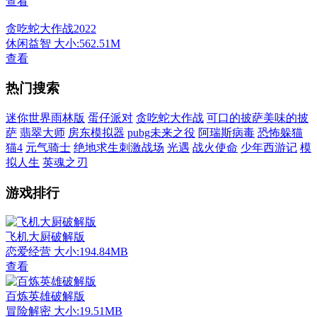
查看
贪吃蛇大作战2022
休闲益智
大小:562.51M
查看
热门搜索
迷你世界雨林版
蛋仔派对
贪吃蛇大作战
可口的披萨美味的披
萨
翡翠大师
房东模拟器
pubg未来之役
阿瑞斯病毒
恐怖躲猫
猫4
元气骑士
绝地求生刺激战场
光遇
战火使命
少年西游记
模
拟人生
英魂之刃
游戏排行
飞机大厨破解版
恋爱经营
大小:194.84MB
查看
百炼英雄破解版
冒险解密
大小:19.51MB