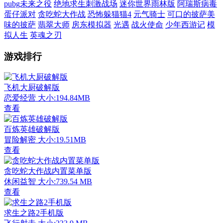
pubg未来之役
绝地求生刺激战场
迷你世界雨林版
阿瑞斯病毒
蛋仔派对
贪吃蛇大作战
恐怖躲猫猫4
元气骑士
可口的披萨美
味的披萨
翡翠大师
房东模拟器
光遇
战火使命
少年西游记
模
拟人生
英魂之刃
游戏排行
飞机大厨破解版
恋爱经营
大小:194.84MB
查看
百炼英雄破解版
冒险解密
大小:19.51MB
查看
贪吃蛇大作战内置菜单版
休闲益智
大小:739.54 MB
查看
求生之路2手机版