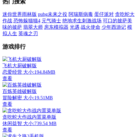
热门搜索
迷你世界雨林版
pubg未来之役
阿瑞斯病毒
蛋仔派对
贪吃蛇大
作战
恐怖躲猫猫4
元气骑士
绝地求生刺激战场
可口的披萨美
味的披萨
翡翠大师
房东模拟器
光遇
战火使命
少年西游记
模
拟人生
英魂之刃
游戏排行
飞机大厨破解版
恋爱经营
大小:194.84MB
查看
百炼英雄破解版
冒险解密
大小:19.51MB
查看
贪吃蛇大作战内置菜单版
休闲益智
大小:739.54 MB
查看