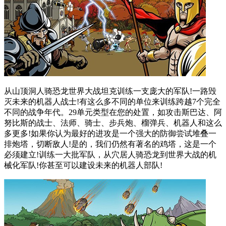
从山顶洞人骑恐龙世界大战坦克训练一支庞大的军队!一路毁
灭未来的机器人战士!有这么多不同的单位来训练跨越7个完全
不同的战争年代。29单元类型在您的处置，如攻击斯巴达、阿
努比斯的战士、法师、骑士、步兵炮、榴弹兵、机器人和这么
多更多!如果你认为最好的进攻是一个强大的防御尝试堆叠一
排炮塔，切断敌人!是的，我们仍然有著名的鸡塔，这是一个
必须建立!训练一大批军队，从穴居人骑恐龙到世界大战的机
械化军队!你甚至可以建设未来的机器人部队!