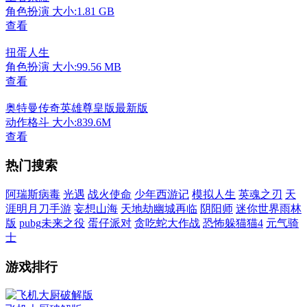
角色扮演
大小:1.81 GB
查看
扭蛋人生
角色扮演
大小:99.56 MB
查看
奥特曼传奇英雄尊皇版最新版
动作格斗
大小:839.6M
查看
热门搜索
阿瑞斯病毒
光遇
战火使命
少年西游记
模拟人生
英魂之刃
天
涯明月刀手游
妄想山海
天地劫幽城再临
阴阳师
迷你世界雨林
版
pubg未来之役
蛋仔派对
贪吃蛇大作战
恐怖躲猫猫4
元气骑
士
游戏排行