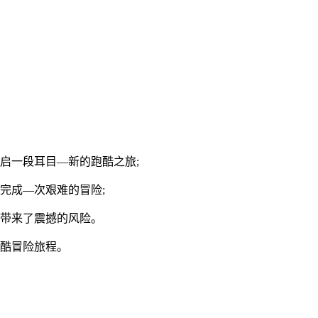
启一段耳目—新的跑酷之旅;
完成—次艰难的冒险;
家带来了震撼的风险。
跑酷冒险旅程。