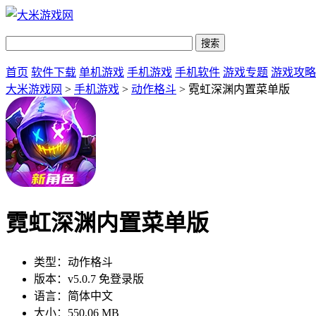
首页
软件下载
单机游戏
手机游戏
手机软件
游戏专题
游戏攻略
大米游戏网
>
手机游戏
>
动作格斗
> 霓虹深渊内置菜单版
霓虹深渊内置菜单版
类型：
动作格斗
版本：
v5.0.7 免登录版
语言：
简体中文
大小：
550.06 MB