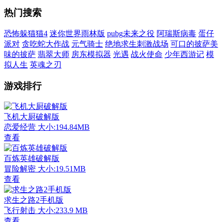
热门搜索
恐怖躲猫猫4
迷你世界雨林版
pubg未来之役
阿瑞斯病毒
蛋仔
派对
贪吃蛇大作战
元气骑士
绝地求生刺激战场
可口的披萨美
味的披萨
翡翠大师
房东模拟器
光遇
战火使命
少年西游记
模
拟人生
英魂之刃
游戏排行
飞机大厨破解版
恋爱经营
大小:194.84MB
查看
百炼英雄破解版
冒险解密
大小:19.51MB
查看
求生之路2手机版
飞行射击
大小:233.9 MB
查看