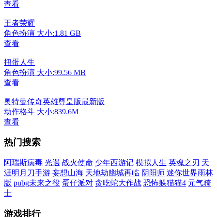
查看
王者荣耀
角色扮演
大小:1.81 GB
查看
扭蛋人生
角色扮演
大小:99.56 MB
查看
奥特曼传奇英雄尊皇版最新版
动作格斗
大小:839.6M
查看
热门搜索
阿瑞斯病毒
光遇
战火使命
少年西游记
模拟人生
英魂之刃
天
涯明月刀手游
妄想山海
天地劫幽城再临
阴阳师
迷你世界雨林
版
pubg未来之役
蛋仔派对
贪吃蛇大作战
恐怖躲猫猫4
元气骑
士
游戏排行