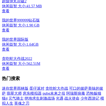
超级弹丸论破2
休闲益智
大小:41.57 MB
查看
我的世界999999钻石版
休闲益智
大小:1.90 GB
查看
我的世界国际版
休闲益智
大小:1.64GB
查看
贪吃蛇大作战2022
休闲益智
大小:562.51M
查看
热门搜索
迷你世界雨林版
蛋仔派对
贪吃蛇大作战
可口的披萨美味的披
萨
翡翠大师
房东模拟器
pubg未来之役
阿瑞斯病毒
恐怖躲猫
猫4
元气骑士
绝地求生刺激战场
光遇
战火使命
少年西游记
模
拟人生
英魂之刃