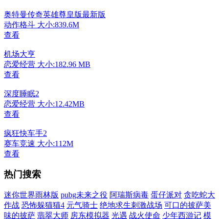
奥特曼传奇英雄尊皇版最新版
动作格斗
大小:839.6M
查看
机场大亨
恋爱经营
大小:182.96 MB
查看
深度睡眠2
恋爱经营
大小:12.42MB
查看
疯狂快车手2
赛车竞速
大小:112M
查看
热门搜索
迷你世界雨林版
pubg未来之役
阿瑞斯病毒
蛋仔派对
贪吃蛇大
作战
恐怖躲猫猫4
元气骑士
绝地求生刺激战场
可口的披萨美
味的披萨
翡翠大师
房东模拟器
光遇
战火使命
少年西游记
模