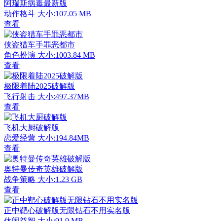
阿瑞斯病毒最新版
动作格斗
大小:107.05 MB
查看
侠盗猎车手罪恶都市
角色扮演
大小:1003.84 MB
查看
极限着陆2025破解版
飞行射击
大小:497.37MB
查看
飞机大厨破解版
恋爱经营
大小:194.84MB
查看
奥特曼传奇英雄破解版
战争策略
大小:1.23 GB
查看
正中靶心破解版无限钻石不用实名版
休闲益智
大小:91.9 MB