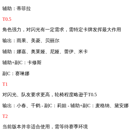
辅助：蒂菲拉
T0.5
角色强力，对闪光有一定需求，需特定卡牌发挥最大作用
输出：雨果、美菱、贝丽尔
辅助：娜嘉、奥莱娅、尼娅、蕾伊、米卡
辅助+副C：卡修斯
副C：赛琳娜
T1
对闪光、队友要求更高，轮椅程度略逊于T0.5
输出：小春、千鹤 - 副C：莉妲 - 辅助+副C：麦格纳、黛安娜
T2
当前版本并非适合使用，需等待赛季环境