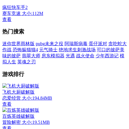
疯狂快车手2
赛车竞速
大小:112M
查看
热门搜索
迷你世界雨林版
pubg未来之役
阿瑞斯病毒
蛋仔派对
贪吃蛇大
作战
恐怖躲猫猫4
元气骑士
绝地求生刺激战场
可口的披萨美
味的披萨
翡翠大师
房东模拟器
光遇
战火使命
少年西游记
模
拟人生
英魂之刃
游戏排行
飞机大厨破解版
恋爱经营
大小:194.84MB
查看
百炼英雄破解版
冒险解密
大小:19.51MB
查看