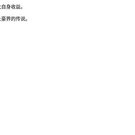
大自身收益。
土豪界的传说。