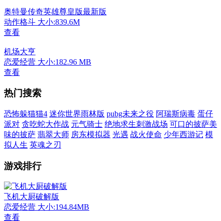
奥特曼传奇英雄尊皇版最新版
动作格斗
大小:839.6M
查看
机场大亨
恋爱经营
大小:182.96 MB
查看
热门搜索
恐怖躲猫猫4
迷你世界雨林版
pubg未来之役
阿瑞斯病毒
蛋仔
派对
贪吃蛇大作战
元气骑士
绝地求生刺激战场
可口的披萨美
味的披萨
翡翠大师
房东模拟器
光遇
战火使命
少年西游记
模
拟人生
英魂之刃
游戏排行
飞机大厨破解版
恋爱经营
大小:194.84MB
查看