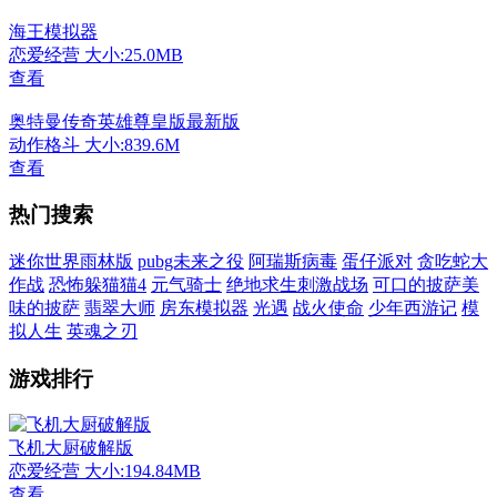
海王模拟器
恋爱经营
大小:25.0MB
查看
奥特曼传奇英雄尊皇版最新版
动作格斗
大小:839.6M
查看
热门搜索
迷你世界雨林版
pubg未来之役
阿瑞斯病毒
蛋仔派对
贪吃蛇大
作战
恐怖躲猫猫4
元气骑士
绝地求生刺激战场
可口的披萨美
味的披萨
翡翠大师
房东模拟器
光遇
战火使命
少年西游记
模
拟人生
英魂之刃
游戏排行
飞机大厨破解版
恋爱经营
大小:194.84MB
查看