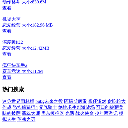
动作格斗
大小:839.6M
查看
机场大亨
恋爱经营
大小:182.96 MB
查看
深度睡眠2
恋爱经营
大小:12.42MB
查看
疯狂快车手2
赛车竞速
大小:112M
查看
热门搜索
迷你世界雨林版
pubg未来之役
阿瑞斯病毒
蛋仔派对
贪吃蛇大
作战
恐怖躲猫猫4
元气骑士
绝地求生刺激战场
可口的披萨美
味的披萨
翡翠大师
房东模拟器
光遇
战火使命
少年西游记
模
拟人生
英魂之刃