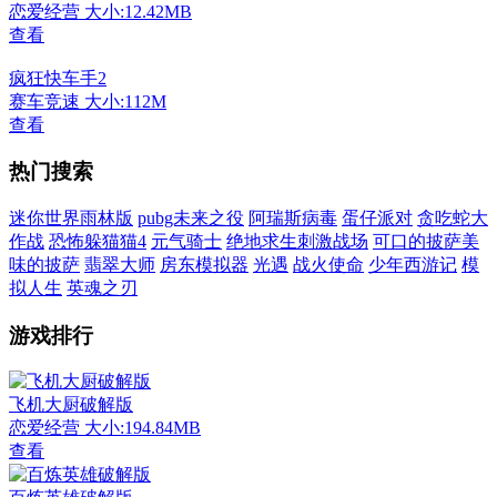
恋爱经营
大小:12.42MB
查看
疯狂快车手2
赛车竞速
大小:112M
查看
热门搜索
迷你世界雨林版
pubg未来之役
阿瑞斯病毒
蛋仔派对
贪吃蛇大
作战
恐怖躲猫猫4
元气骑士
绝地求生刺激战场
可口的披萨美
味的披萨
翡翠大师
房东模拟器
光遇
战火使命
少年西游记
模
拟人生
英魂之刃
游戏排行
飞机大厨破解版
恋爱经营
大小:194.84MB
查看