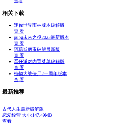
查看
相关下载
迷你世界雨林版本破解版
查 看
pubg未来之役2023最新版本
查 看
阿瑞斯病毒破解最新版
查 看
蛋仔派对内置菜单破解版
查 看
植物大战僵尸2十周年版本
查 看
最新推荐
古代人生最新破解版
恋爱经营
大小:147.49MB
查看