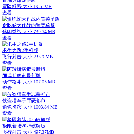
百炼英雄破解版
冒险解密
大小:19.51MB
查看
贪吃蛇大作战内置菜单版
休闲益智
大小:739.54 MB
查看
求生之路2手机版
飞行射击
大小:233.9 MB
查看
阿瑞斯病毒最新版
动作格斗
大小:107.05 MB
查看
侠盗猎车手罪恶都市
角色扮演
大小:1003.84 MB
查看
极限着陆2025破解版
飞行射击
大小:497.37MB