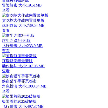
百炼英雄破解版
冒险解密
大小:19.51MB
查看
贪吃蛇大作战内置菜单版
休闲益智
大小:739.54 MB
查看
求生之路2手机版
飞行射击
大小:233.9 MB
查看
阿瑞斯病毒最新版
动作格斗
大小:107.05 MB
查看
侠盗猎车手罪恶都市
角色扮演
大小:1003.84 MB
查看
极限着陆2025破解版
飞行射击
大小:497.37MB