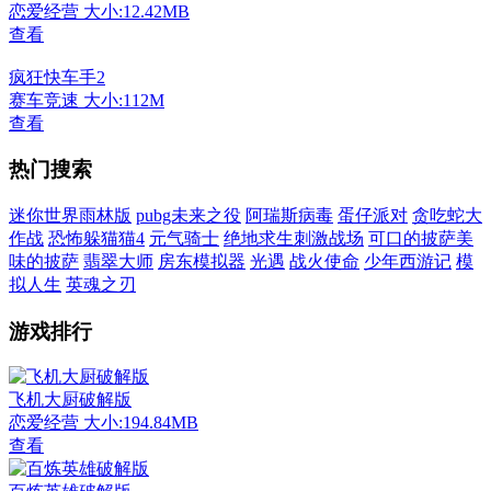
恋爱经营
大小:12.42MB
查看
疯狂快车手2
赛车竞速
大小:112M
查看
热门搜索
迷你世界雨林版
pubg未来之役
阿瑞斯病毒
蛋仔派对
贪吃蛇大
作战
恐怖躲猫猫4
元气骑士
绝地求生刺激战场
可口的披萨美
味的披萨
翡翠大师
房东模拟器
光遇
战火使命
少年西游记
模
拟人生
英魂之刃
游戏排行
飞机大厨破解版
恋爱经营
大小:194.84MB
查看