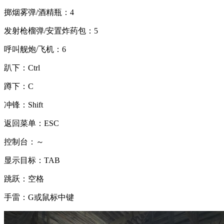
掷烟雾弹/酒精瓶：4
发射枪榴弹/安置炸药包：5
呼叫舰炮/飞机：6
趴下：Ctrl
蹲下：C
冲锋：Shift
返回菜单：ESC
控制台：～
显示目标：TAB
跳跃：空格
手雷：G或鼠标中键