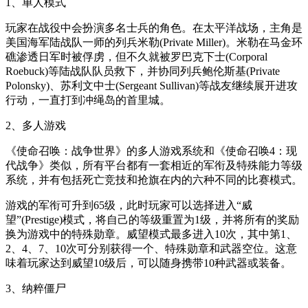
1、单人模式
玩家在战役中会扮演多名士兵的角色。在太平洋战场，主角是
美国海军陆战队一师的列兵米勒(Private Miller)。米勒在马金环
礁渗透日军时被俘虏，但不久就被罗巴克下士(Corporal
Roebuck)等陆战队队员救下，并协同列兵鲍伦斯基(Private
Polonsky)、苏利文中士(Sergeant Sullivan)等战友继续展开进攻
行动，一直打到冲绳岛的首里城。
2、多人游戏
《使命召唤：战争世界》的多人游戏系统和《使命召唤4：现
代战争》类似，所有平台都有一套相近的军衔及特殊能力等级
系统，并有包括死亡竞技和抢旗在内的六种不同的比赛模式。
游戏的军衔可升到65级，此时玩家可以选择进入“威
望”(Prestige)模式，将自己的等级重置为1级，并将所有的奖励
换为游戏中的特殊勋章。威望模式最多进入10次，其中第1、
2、4、7、10次可分别获得一个、特殊勋章和武器空位。这意
味着玩家达到威望10级后，可以随身携带10种武器或装备。
3、纳粹僵尸