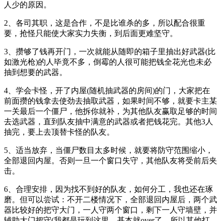
人少的原因。
2、各司其职，这是合作，不是比谁杀的多，所以配合很重
要，抢怪只能使大家实力失衡，到后面更难坚守。
3、攒够了钱再开门，一次就能从随即的箱子里抽出好武器(比
如激光枪)的人毕竟不多，倒霉的人很可能把钱全花光也未必
抽到想要的武器。
4、学会卡怪，开了内屋(随机抽武器的房间)的门，大家把在
前面攒的钱拿去使劲去抽取武器，如果时间不够，就要卡主某
一关最后一个僵尸，他拆你就补，为其他队友赢取足够的时间
去选武器，直到队友抽中满意的武器或者把钱花完。其他3人
抽完，要上去顶替卡怪的队友。
5、适当放弃，当僵尸数目太多时候，就要将防守范围缩小，
全部退回内屋。否则一旦一个窗口失守，其他队友将受前后夹
击。
6、合理安排，因为找不到好的队友，如何分工，我也还在琢
磨。但可以尝试：不开二楼情况下，全部退回内屋后，两个武
器比较好的把守大门，一人守两个窗口，剩下一人守墙壁，并
辅助大门把守(我都是玩到这里，基本就over了，所以其他打