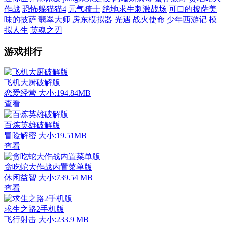
作战
恐怖躲猫猫4
元气骑士
绝地求生刺激战场
可口的披萨美
味的披萨
翡翠大师
房东模拟器
光遇
战火使命
少年西游记
模
拟人生
英魂之刃
游戏排行
飞机大厨破解版
恋爱经营
大小:194.84MB
查看
百炼英雄破解版
冒险解密
大小:19.51MB
查看
贪吃蛇大作战内置菜单版
休闲益智
大小:739.54 MB
查看
求生之路2手机版
飞行射击
大小:233.9 MB