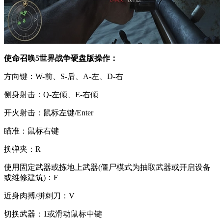
使命召唤5世界战争硬盘版操作：
方向键：W-前、S-后、A-左、D-右
侧身射击：Q-左倾、E-右倾
开火射击：鼠标左键/Enter
瞄准：鼠标右键
换弹夹：R
使用固定武器或拣地上武器(僵尸模式为抽取武器或开启设备
或维修建筑)：F
近身肉搏/拼刺刀：V
切换武器：1或滑动鼠标中键