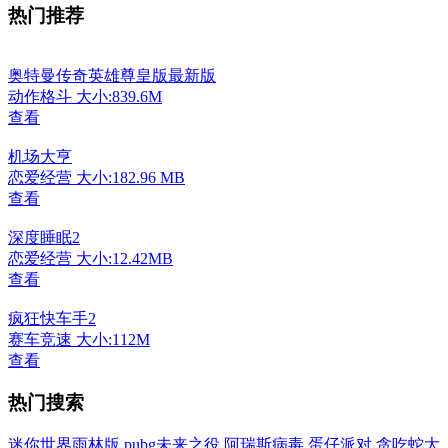
热门推荐
奥特曼传奇英雄尊皇版最新版
动作格斗
大小:839.6M
查看
机场大亨
恋爱经营
大小:182.96 MB
查看
深度睡眠2
恋爱经营
大小:12.42MB
查看
疯狂快车手2
赛车竞速
大小:112M
查看
热门搜索
迷你世界雨林版
pubg未来之役
阿瑞斯病毒
蛋仔派对
贪吃蛇大