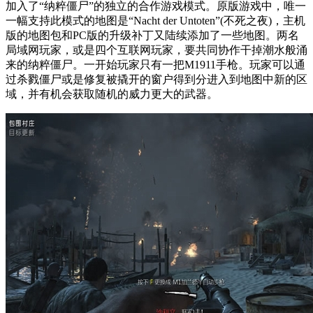
加入了“纳粹僵尸”的独立的合作游戏模式。原版游戏中，唯一
一幅支持此模式的地图是“Nacht der Untoten”(不死之夜)，主机
版的地图包和PC版的升级补丁又陆续添加了一些地图。两名
局域网玩家，或是四个互联网玩家，要共同协作干掉潮水般涌
来的纳粹僵尸。一开始玩家只有一把M1911手枪。玩家可以通
过杀戮僵尸或是修复被撬开的窗户得到分进入到地图中新的区
域，并有机会获取随机的威力更大的武器。