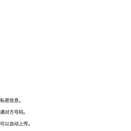
护私密信息。
拨通对方号码。
信可以自动上传。