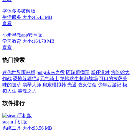
字体多多破解版
生活服务
大小:45.43 MB
查看
小步早教app安卓版
学习教育
大小:164.78 MB
查看
热门搜索
迷你世界雨林版
pubg未来之役
阿瑞斯病毒
蛋仔派对
贪吃蛇大
作战
恐怖躲猫猫4
元气骑士
绝地求生刺激战场
可口的披萨美
味的披萨
翡翠大师
房东模拟器
光遇
战火使命
少年西游记
模
拟人生
英魂之刃
软件排行
steam手机版
系统工具
大小:93.56 MB