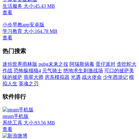
生活服务
大小:45.43 MB
查看
小步早教app安卓版
学习教育
大小:164.78 MB
查看
热门搜索
迷你世界雨林版
pubg未来之役
阿瑞斯病毒
蛋仔派对
贪吃蛇大
作战
恐怖躲猫猫4
元气骑士
绝地求生刺激战场
可口的披萨美
味的披萨
翡翠大师
房东模拟器
光遇
战火使命
少年西游记
模
拟人生
英魂之刃
软件排行
steam手机版
系统工具
大小:93.56 MB
查看