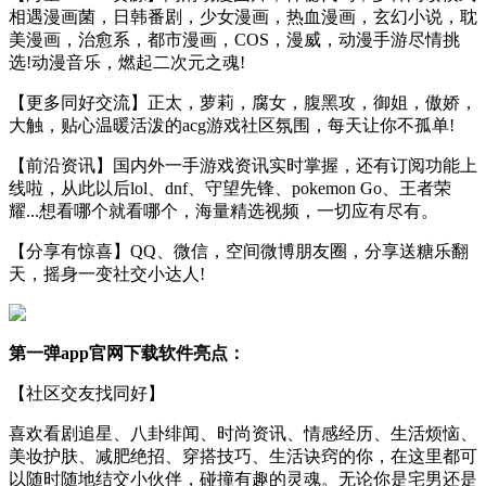
相遇漫画菌，日韩番剧，少女漫画，热血漫画，玄幻小说，耽
美漫画，治愈系，都市漫画，COS，漫威，动漫手游尽情挑
选!动漫音乐，燃起二次元之魂!
【更多同好交流】正太，萝莉，腐女，腹黑攻，御姐，傲娇，
大触，贴心温暖活泼的acg游戏社区氛围，每天让你不孤单!
【前沿资讯】国内外一手游戏资讯实时掌握，还有订阅功能上
线啦，从此以后lol、dnf、守望先锋、pokemon Go、王者荣
耀...想看哪个就看哪个，海量精选视频，一切应有尽有。
【分享有惊喜】QQ、微信，空间微博朋友圈，分享送糖乐翻
天，摇身一变社交小达人!
第一弹app官网下载软件亮点：
【社区交友找同好】
喜欢看剧追星、八卦绯闻、时尚资讯、情感经历、生活烦恼、
美妆护肤、减肥绝招、穿搭技巧、生活诀窍的你，在这里都可
以随时随地结交小伙伴，碰撞有趣的灵魂。无论你是宅男还是